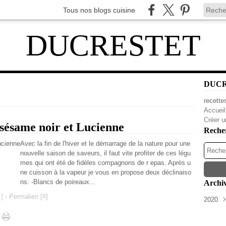
Tous nos blogs cuisine
DUCRESTET
DUC
recette
Accueil
Créer u
,sésame noir et Lucienne
Reche
Avec la fin de l'hiver et le démarrage de la nature pour une
nouvelle saison de saveurs, il faut vite profiter de ces légu
mes qui ont été de fidèles compagnons de r epas. Après u
ne cuisson à la vapeur je vous en propose deux déclinaiso
ns: -Blancs de poireaux...
Archi
…
]
- Permalien [
#
]
2020
Avri
Mar