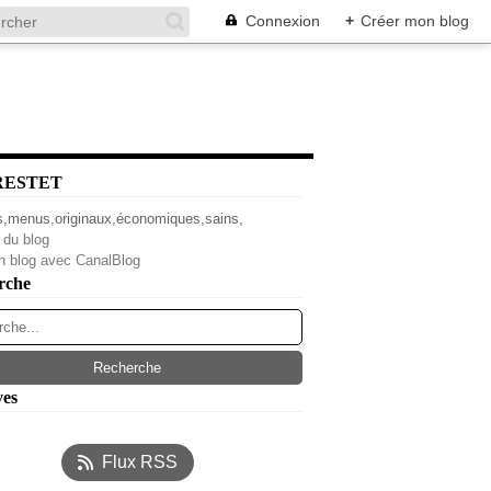
Connexion
+
Créer mon blog
RESTET
s,menus,originaux,économiques,sains,
 du blog
n blog avec CanalBlog
rche
ves
l
(4)
Flux RSS
s
(14)