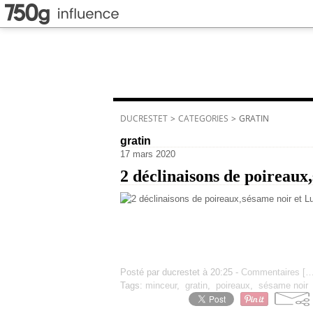
DUCRESTET
>
CATEGORIES
>
GRATIN
gratin
17 mars 2020
2 déclinaisons de poireaux
Posté par ducrestet à 20:25 -
Commentaires [
Tags:
minceur
,
gratin
,
poireaux
,
sésame noir