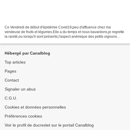
Ce Vendredi de début d'épidémie Covid19;peu d'affluence chez ma
vendeuse de fruits et légumes.Elle a du temps et nous bavardons,je regrette
la rareté,ou lorsqu'il sont présents,l'aspect anémique des petits oignons
blancs.J'en raffole émincés accompagnant...
Hébergé par Canalblog
Top articles
Pages
Contact
Signaler un abus
C.G.U.
Cookies et données personnelles
Préférences cookies
Voir le profil de ducrestet sur le portail Canalblog