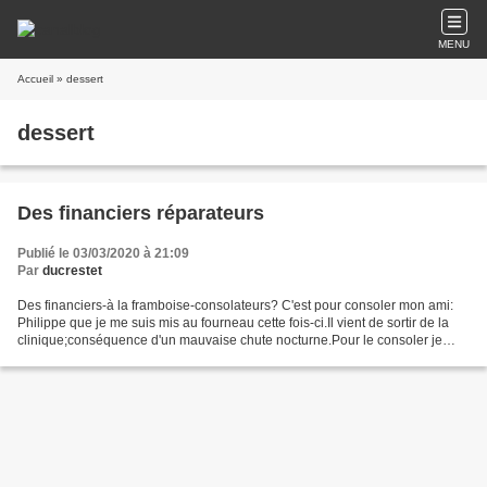
MENU
Accueil
» dessert
dessert
Des financiers réparateurs
Publié le 03/03/2020 à 21:09
Par
ducrestet
Des financiers-à la framboise-consolateurs? C'est pour consoler mon ami:
Philippe que je me suis mis au fourneau cette fois-ci.Il vient de sortir de la
clinique;conséquence d'un mauvaise chute nocturne.Pour le consoler je
prévois de lui livrer demain...