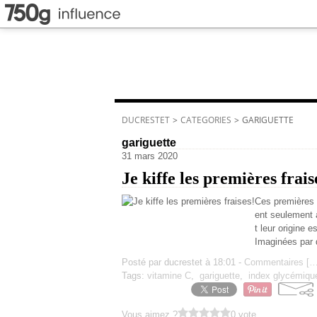
DUCRESTET
>
CATEGORIES
>
GARIGUETTE
gariguette
31 mars 2020
Je kiffe les premières frais
Ces premières 
ent seulement à
t leur origine
Imaginées par 
Posté par ducrestet à 18:01 -
Commentaires [
Tags:
vitamine C
,
gariguette
,
index glycémique
Vous aimez ?
0 vote