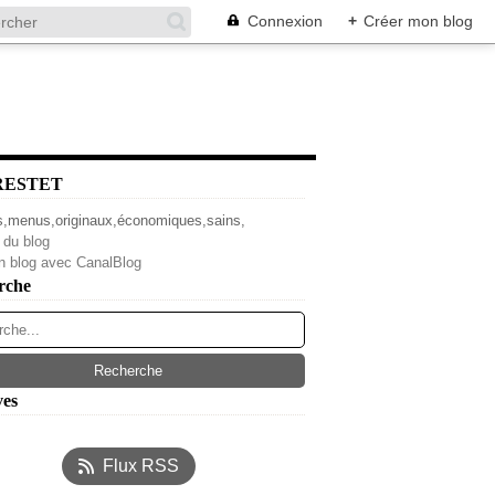
Connexion
+
Créer mon blog
RESTET
s,menus,originaux,économiques,sains,
 du blog
n blog avec CanalBlog
rche
ves
l
(4)
Flux RSS
s
(14)