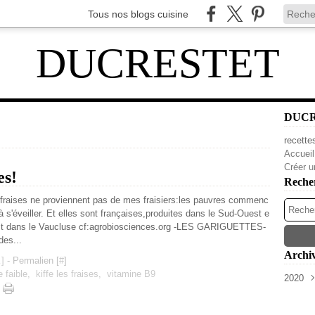
Tous nos blogs cuisine
DUCRESTET
DUC
recette
Accueil
Créer u
es!
Reche
fraises ne proviennent pas de mes fraisiers:les pauvres commenc
 s'éveiller. Et elles sont françaises,produites dans le Sud-Ouest e
 est dans le Vaucluse cf:agrobiosciences.org -LES GARIGUETTES-
des...
Archi
…
]
- Permalien [
#
]
 faible
,
kiffe les fraises
,
vitamine B9
2020
Avri
Mar