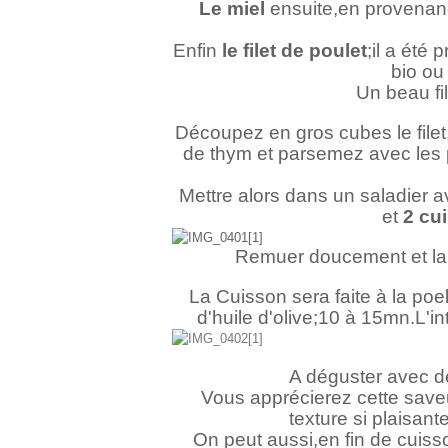
Le miel
ensuite,en provenance
Enfin
le filet de poulet
;il a été
bio ou
Un beau fil
Découpez en gros cubes le file
de thym et parsemez avec les p
Mettre alors dans un saladier 
et
2 cui
Remuer doucement et lais
La Cuisson sera faite à la po
d'huile d'olive;10 à 15mn.L'in
A déguster avec d
Vous apprécierez cette saveu
texture si plaisan
On peut aussi,en fin de cuiss