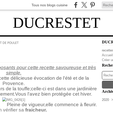
Tous nos blogs cuisine
DUCRESTET
DUC
ET DE POULET
recette
Accueil
Créer u
Reche
posants pour cette recette savoureuse et très
simple.
tte délicieuse évocation de l'été et de la
Provence.
rs de la touffe;celle-ci est dans une jardinière
Archi
ement.Vous l'avez bien protégée cet hiver.
2020
Pleine de vigueur,elle commence à fleurir.
Avri
 vérifier sa
fraicheur.
Mar