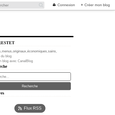
Connexion
+
Créer mon blog
RESTET
s,menus,originaux,économiques,sains,
 du blog
n blog avec CanalBlog
rche
ves
l
(4)
Flux RSS
s
(14)