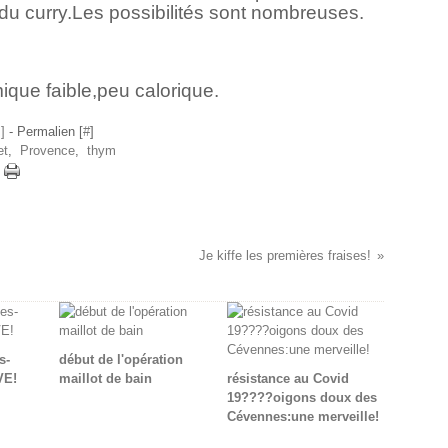
 du curry.Les possibilités sont nombreuses.
ique faible,peu calorique.
…
]
- Permalien [
#
]
et
,
Provence
,
thym
Je kiffe les premières fraises!
s-
début de l'opération
VE!
maillot de bain
résistance au Covid
19????oigons doux des
Cévennes:une merveille!