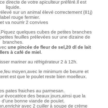
 directe de votre apiculteur préféré.Il est
liquide.
 prélevé sur un animal élevé correctement (81j)
 label rouge fermier.
et va nourrir 2 convives
t.Piquez quelques cubes de petites branches
etites feuilles prélevées sur une dizaine de
branches.
avec
une pincée de fleur de sel,20 dl de lait
llers à café de miel
.
ser mariner au réfrigérateur 2 à 12h.
ele,feu moyen,avec le minimum de beurre et
teret est que le poulet reste bien moelleux.
es pates fraiches au parmesan.
r évocatrice des beaux jours,ainsi que la
te d'une bonne viande de poulet.
on,enrichir avec 2 cuiller à soupe de crème