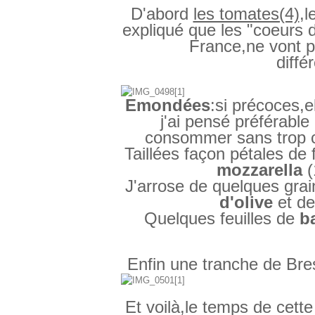
D'abord
les tomates(4)
,
expliqué que les "coeurs d
France,ne vont pa
diff
Emondées
:si précoces,e
j'ai pensé préférable 
consommer sans trop cr
Taillées façon pétales de f
mozzarella
(
J'arrose de quelques gra
d'olive
et d
Quelques feuilles de
ba
Enfin une tranche de Bre
Et voilà,le temps de cette