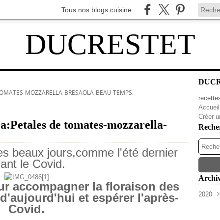
Tous nos blogs cuisine
DUCRESTET
DUC
TOMATES-MOZZARELLA-BRESAOLA-BEAU TEMPS.
recette
Accueil
Créer u
za:Petales de tomates-mozzarella-
Reche
les beaux jours,comme l'été dernier
ant le Covid.
Archi
ur accompagner la floraison des
2020
l d'aujourd'hui et espérer l'après-
Avri
Covid.
Mar