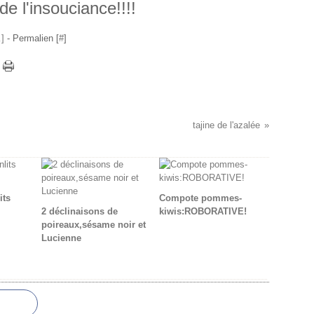
 de l'insouciance!!!!
…
]
- Permalien [
#
]
tajine de l'azalée
its
Compote pommes-
2 déclinaisons de
kiwis:ROBORATIVE!
poireaux,sésame noir et
Lucienne