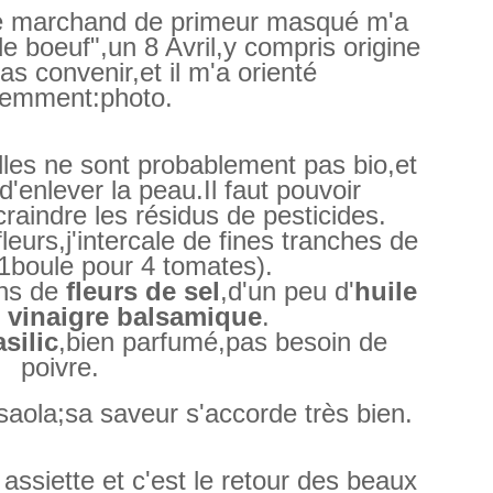
le marchand de primeur masqué m'a
e boeuf",un 8 Avril,y compris origine
s convenir,et il m'a orienté
éremment:photo.
lles ne sont probablement pas bio,et
d'enlever la peau.Il faut pouvoir
aindre les résidus de pesticides.
leurs,j'intercale de fines tranches de
1boule pour 4 tomates).
ins de
fleurs de sel
,d'un peu d'
huile
e
vinaigre balsamique
.
silic
,bien parfumé,pas besoin de
poivre.
saola;sa saveur s'accorde très bien.
 assiette et c'est le retour des beaux